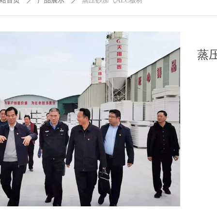
站首页
ꄲ
产品展示
ꄲ
蒸压砂加气ALC板材
蒸