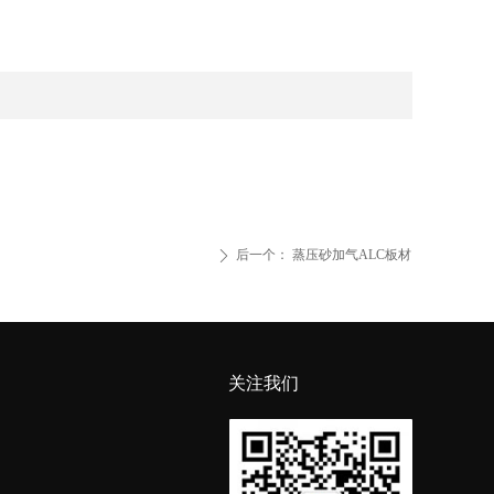
后一个：
蒸压砂加气ALC板材
ꄲ
关注我们