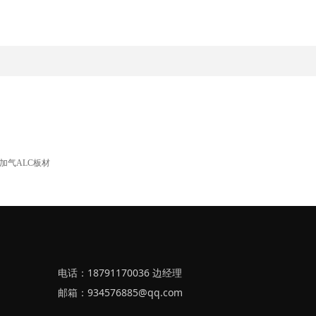
加气ALC板材
电话：18791170036 边经理
邮箱：934576885@qq.com